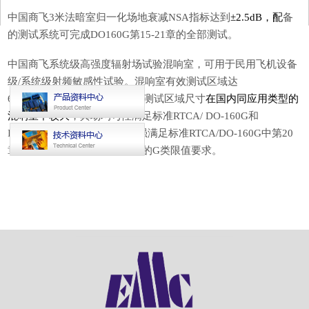
中国商飞3米法暗室归一化场地衰减NSA指标
达到
±2.5dB
，配
备
的测试系统可完成DO160G第15-21章的全部测试。
中国商飞
系统级高强度辐射场试验混响室，可用于民用飞机设备
级/系统级射频敏感性试验。混响室有效测试区域达
6m×4m×3m（长×宽×高），其测试区域尺寸
在
国内同应用类型的
混响室中较大
，其场均匀性满足标准RTCA/ DO-160G和
IEC61000-4-21要求，测试场强满足标准RTCA/DO-160G中第20
章射频敏感度测试加载条件下的G类限值要求。