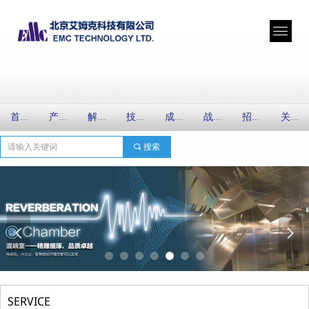
首页
产品中心
解决方案
技术服务
成功案例
战略合作
招纳贤士
关于艾姆克
끠
搜索
넳
넲
SERVICE